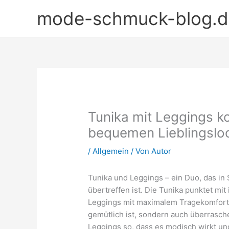
Zum
mode-schmuck-blog.d
Inhalt
springen
Tunika mit Leggings ko
bequemen Lieblingsloo
/
Allgemein
/ Von
Autor
Tunika und Leggings – ein Duo, das in
übertreffen ist. Die Tunika punktet mi
Leggings mit maximalem Tragekomfort.
gemütlich ist, sondern auch überrasch
Leggings so, dass es modisch wirkt un