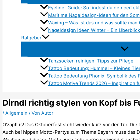
Eyeliner Guide: So findest du den perfe
Maritime Nageldesign-Ideen für den So
Waxing – Was ist das und was sollte man
Nageldesign Ideen Winter – Ein Überblick
Ratgeber
Tanzsocken reinigen: Tipps zur Pflege
Tattoo Bedeutung: Hummel – Kleines Tier
Tattoo Bedeutung Phönix: Symbolik des 
Tattoo Motive Trends 2026 – Inspiration f
Dirndl richtig stylen von Kopf bis 
/
Allgemein
/ Von
Autor
O’zapft is! Das Oktoberfest steht wieder kurz vor der Tür. Die 
Auch bei hippen Motto-Partys zum Thema Bayern muss das Dirn
Wochen wird dieses Motto auch sehr gerne verwendet, insbes