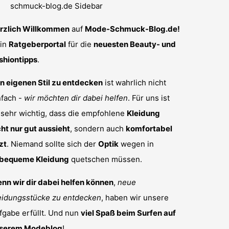
rzlich Willkommen
auf
Mode-Schmuck-Blog.de!
in
Ratgeberportal
für die
neuesten Beauty- und
shiontipps
.
n eigenen Stil zu entdecken
ist wahrlich nicht
nfach -
wir möchten dir dabei helfen
. Für uns ist
 sehr wichtig, dass die empfohlene
Kleidung
cht nur gut aussieht
, sondern auch
komfortabel
zt
. Niemand sollte sich der
Optik
wegen in
bequeme Kleidung
quetschen müssen.
nn wir dir dabei helfen können
,
neue
eidungsstücke zu entdecken
, haben wir unsere
fgabe erfüllt. Und nun
viel Spaß beim Surfen auf
serem Modeblog
!