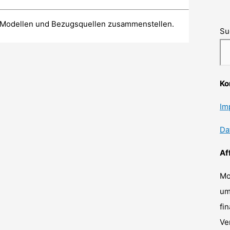
en Modellen und Bezugsquellen zusammenstellen.
Su
Ko
Im
Da
Af
Mo
um
fi
Ve