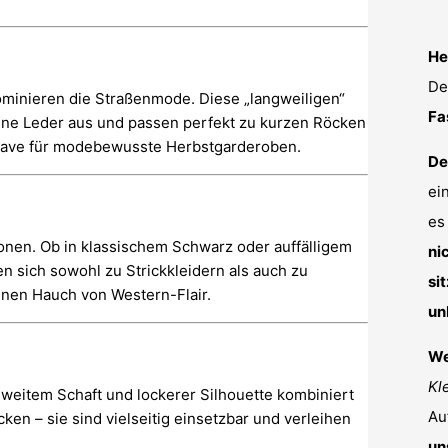
He
De
dominieren die Straßenmode. Diese „langweiligen“
Fa
eine Leder aus und passen perfekt zu kurzen Röcken
t-have für modebewusste Herbstgarderoben.
De
ei
es
onen. Ob in klassischem Schwarz oder auffälligem
ni
sen sich sowohl zu Strickkleidern als auch zu
sit
inen Hauch von Western-Flair.
un
We
Kl
t weitem Schaft und lockerer Silhouette kombiniert
Au
en – sie sind vielseitig einsetzbar und verleihen
un