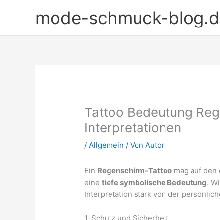
Zum
mode-schmuck-blog.d
Inhalt
springen
Tattoo Bedeutung Reg
Interpretationen
/
Allgemein
/ Von
Autor
Ein
Regenschirm-Tattoo
mag auf den e
eine
tiefe symbolische Bedeutung
. W
Interpretation stark von der persönlic
1. Schutz und Sicherheit